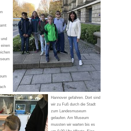
en
samt
 und
 einen
eichen
useum
seum
nach
Hannover gefahren. Dort sind
wir zu Fuß durch die Stadt
zum Landesmuseum
gelaufen. Am Museum
mussten wir warten bis es