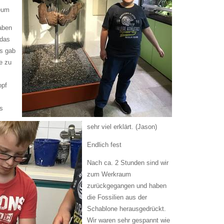
eum
aben
 das
s gab
e zu
opf
s
sehr viel erklärt. (Jason)
Endlich fest
Nach ca. 2 Stunden sind wir
zum Werkraum
zurückgegangen und haben
die Fossilien aus der
Schablone herausgedrückt.
Wir waren sehr gespannt wie