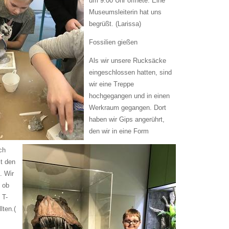
um 9.00 Uhr öffnete. Eine
Museumsleiterin hat uns
begrüßt. (Larissa)
Fossilien gießen
Als wir unsere Rucksäcke
eingeschlossen hatten, sind
wir eine Treppe
hochgegangen und in einen
Werkraum gegangen. Dort
haben wir Gips angerührt,
den wir in eine Form
ch
t den
. Wir
 ob
 T-
lten.(