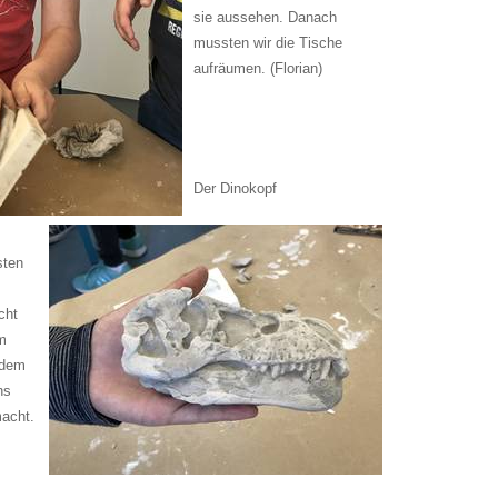
sie aussehen. Danach
mussten wir die Tische
aufräumen. (Florian)
Der Dinokopf
sten
cht
m
 dem
ns
acht.