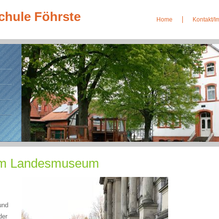
chule Föhrste
Home
Kontakt/
 im Landesmuseum
und
der